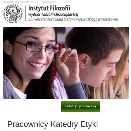
tekstowa wersja strony dla niewidomych
Aktualności
O Instytucie
Katedry i pracownicy
Nauka i badania
Pracownicy Katedry Etyki