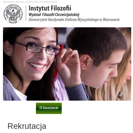
tekstowa wersja strony dla niewidomych
Aktualności
O Instytucie
Katedry i pracownicy
Nauka i badania
Rekrutacja