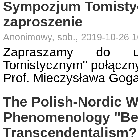
Sympozjum Tomistycz
zaproszenie
Anonimowy, sob., 2019-10-26 1
Zapraszamy do u
Tomistycznym" połączn
Prof. Mieczysława Gog
The Polish-Nordic 
Phenomenology "B
Transcendentalism? 