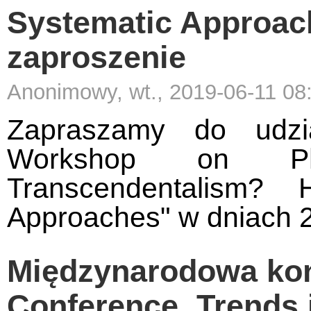
Systematic Approach
zaproszenie
Anonimowy, wt., 2019-06-11 08
Zapraszamy do udzi
Workshop on Phe
Transcendentalism? H
Approaches" w dniach 2
Międzynarodowa kon
Conference. Trends i