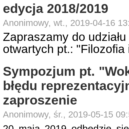
edycja 2018/2019
Anonimowy, wt., 2019-04-16 13
Zapraszamy do udziału 
otwartych pt.: "Filozofia 
Sympozjum pt. "Wokó
błędu reprezentacyjn
zaproszenie
Anonimowy, śr., 2019-05-15 09
20 maja 2019 odbędzie si