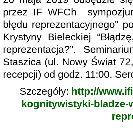
przez IF WFCh sympozjum p
błędu reprezentacyjnego" p
Krystyny Bieleckiej “Błądz
reprezentacja?”. Seminar
Staszica (ul. Nowy Świat 72,
recepcji) od godz. 11:00. Se
Szczegóły:
http://www.if
kognitywistyki-bladze-
repr