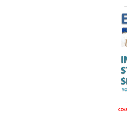
__
__
CZAS