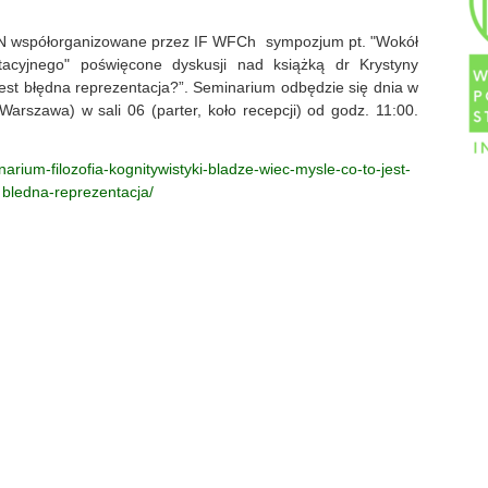
AN współorganizowane przez IF WFCh sympozjum pt. "Wokół
ntacyjnego" poświęcone dyskusji nad książką dr Krystyny
 jest błędna reprezentacja?”. Seminarium odbędzie się dnia w
Warszawa) w sali 06 (parter, koło recepcji) od godz. 11:00.
narium-filozofia-kognitywistyki-bladze-wiec-mysle-co-to-jest-
bledna-reprezentacja/