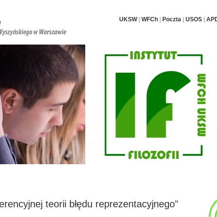
UKSW
|
WFCh
|
Poczta
|
USOS
|
AP
i pracownicy
Nauka i badania
Dla studentów i doktorantów
Archiwum
encyjnej teorii błędu reprezentacyjnego"