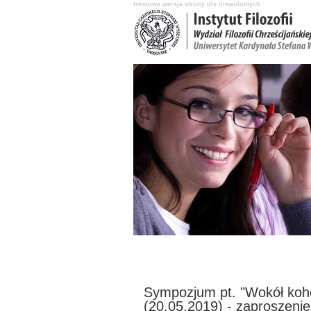
tekstowa wersja strony dla niewidomych
Aktualności
O Instytucie
Katedry 
Sympozjum pt. "Wokół koher
(20.05.2019) - zaproszenie