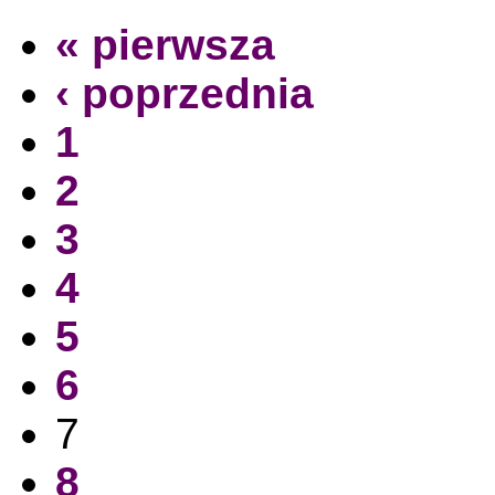
« pierwsza
‹ poprzednia
1
2
3
4
5
6
7
8