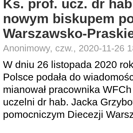
Ks. prof. ucz. dr ha
nowym biskupem po
Warszawsko-Praskie
Anonimowy, czw., 2020-11-26 1
W dniu 26 listopada 2020 ro
Polsce podała do wiadomości
mianował pracownika WFCh z In
uczelni dr hab. Jacka Grzy
pomocniczym Diecezji Warsz