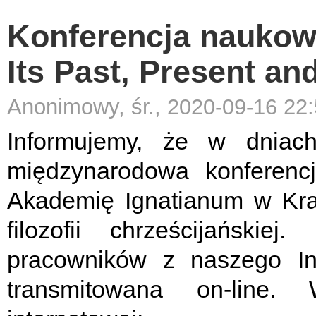
Konferencja naukowa
Its Past, Present an
Anonimowy, śr., 2020-09-16 22
Informujemy, że w dniac
międzynarodowa konferenc
Akademię Ignatianum w Kra
filozofii chrześcijańskiej.
Na
pracowników z naszego In
transmitowana on-line. 