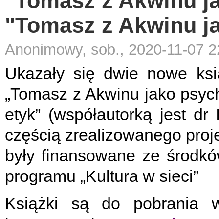
"Tomasz z Akwinu ja
"Tomasz z Akwinu ja
Anonimowy, sob., 2020-11-07 2
Ukazały się dwie nowe ksią
„Tomasz z Akwinu jako psyc
etyk” (współautorką jest dr 
częścią zrealizowanego proje
były finansowane ze środk
programu „Kultura w sieci”
Książki są do pobrania w