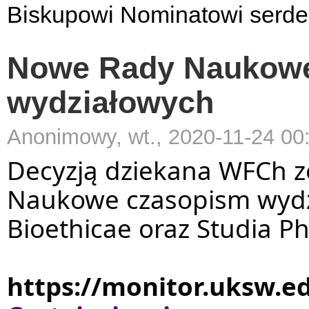
Biskupowi Nominatowi serdec
Nowe Rady Naukow
wydziałowych
Anonimowy, wt., 2020-11-24 00
Decyzją dziekana WFCh z
Naukowe czasopism wydzia
Bioethicae oraz Studia Ph
https://monitor.uksw.e