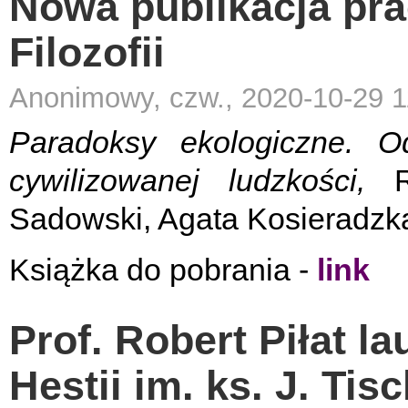
Nowa publikacja pra
Filozofii
Anonimowy, czw., 2020-10-29 1
Paradoksy ekologiczne. O
cywilizowanej ludzkości,
Re
Sadowski, Agata Kosieradzk
Książka do pobrania -
link
Prof. Robert Piłat l
Hestii im. ks. J. Tis