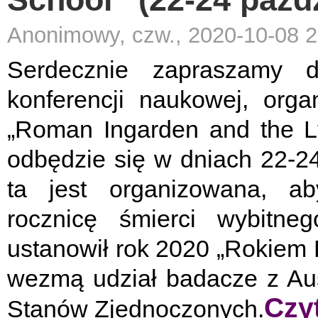
Anonimowy, czw., 2020-10-08 2
Serdecznie zapraszamy 
konferencji naukowej, orga
„Roman Ingarden and the L
odbędzie się w dniach 22-24
ta jest organizowana, aby
rocznicę śmierci wybitne
ustanowił rok 2020 „Rokiem
wezmą udział badacze z Austri
Czyt
Stanów Zjednoczonych.