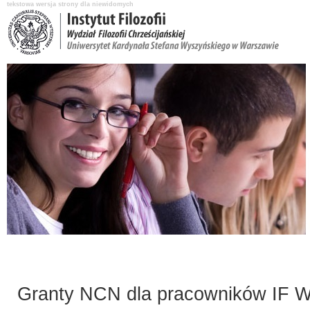
tekstowa wersja strony dla niewidomych
Aktualności
O Instytucie
Katedry i pracownicy
Nauka i badania
Granty NCN dla pracowników IF 