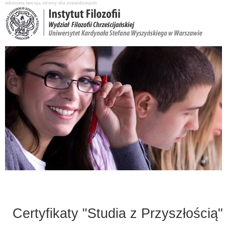
tekstowa wersja strony dla niewidomych
Aktualności
O Instytucie
Katedry i pracownicy
Nauka i badania
Certyfikaty "Studia z Przyszłością" 