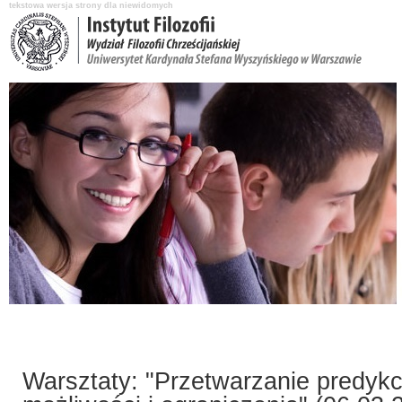
tekstowa wersja strony dla niewidomych
Aktualności
O Instytucie
Katedry i pracownicy
Nauka i badania
Warsztaty: "Przetwarzanie predykc