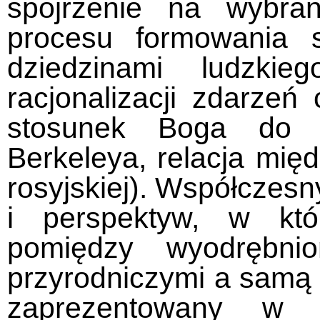
spojrzenie na wybra
procesu formowania s
dziedzinami ludzkie
racjonalizacji zdarze
stosunek Boga do 
Berkeleya, relacja mię
rosyjskiej). Współczes
i perspektyw, w któ
pomiędzy wyodrębnio
przyrodniczymi a samą fi
zaprezentowany w dr