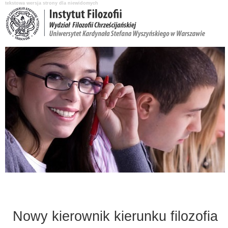
tekstowa wersja strony dla niewidomych
Aktualności
O Instytucie
Katedry i pracownicy
Nauka i badania
Nowy kierownik kierunku filozofia