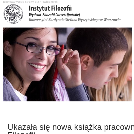
tekstowa wersja strony dla niewidomych
Aktualności
O Instytucie
Katedry i pracownicy
Nauka i badania
Ukazała się nowa książka pracowni