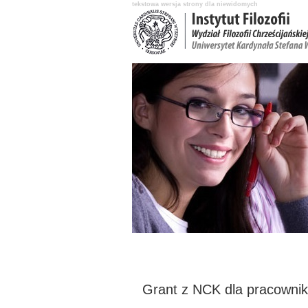
tekstowa wersja strony dla niewidomych
Aktualności
O Instytucie
Katedry 
Grant z NCK dla pracownikó