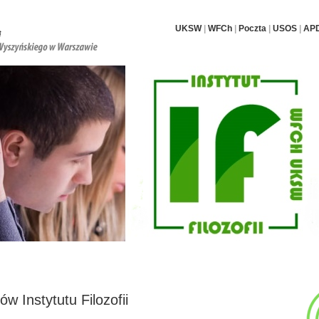
UKSW
|
WFCh
|
Poczta
|
USOS
|
AP
i pracownicy
Nauka i badania
Dla studentów i doktorantów
Archiwum
w Instytutu Filozofii