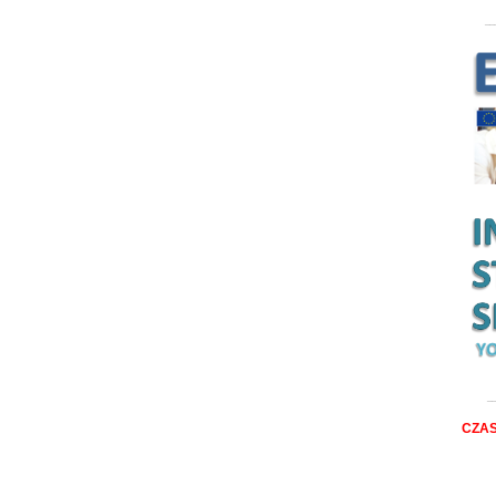
__
__
CZAS