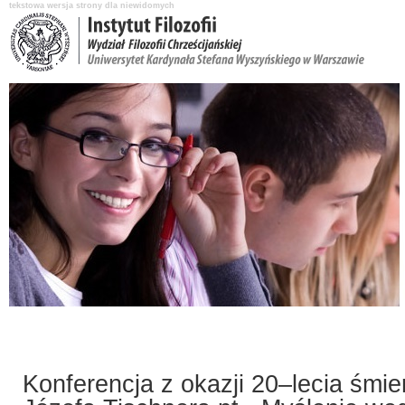
tekstowa wersja strony dla niewidomych
Aktualności
O Instytucie
Katedry i pracownicy
Nauka i badania
Konferencja z okazji 20–lecia śmier